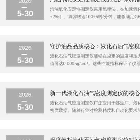
2026
汽油氧化安定性测定仪采用氧弹法，在加速氧化条
5-30
±2‰）、氧弹转速100±5转/分钟，能够满足
数据。第1步：试验前准备检查仪器状态：确认
准备清洁干燥的...
守护油品品质核心：液化石油气密度
2026
液化石油气密度测定仪能够在规定的温度和压力条
5-30
值可达0.0005g/cm³。这些性能指标保
度与其组成密切相关。丙烷含量高则密度偏低
续组分分析和热值计算提供依据。在液化石油气
新一代液化石油气密度测定仪的核心
2026
液化石油气密度测定仪广泛应用于炼油厂、液
5-30
密度数据。随着行业对检测精度和自动化要求
统水浴控温依靠人工调节，精度和稳定性有限。
±0.2℃以内。制冷系统采用压缩机制冷，可快速