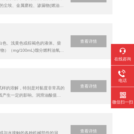
的尘埃、金属磨粒、渗漏物(燃油、
而性能下降。例如润滑油中的抗磨剂
查看详情
白色、浅黄色或棕褐色的液体。柴
（mg/100mL)馏分燃料油氧化
1977(2004)轻质烃及发动机燃料和
在线咨询
电话
查看详情
试样的溶解，特别是对黏度非常高的
线产生一定的影响。润滑油酸值滴
微信扫一扫
H电极的影响为温度每改变1℃，pH
.
查看详情
境或与水接触的各种机械部件的润