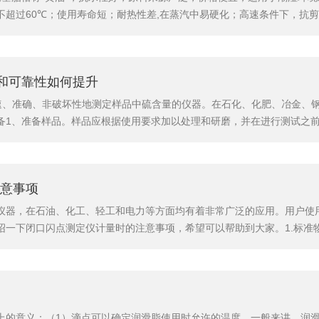
不超过60℃；使用寿命短；耐热性差,在蒸汽中易硬化；高速条件下，抗
械安定性、极压性、胶体安定性及耐热性；适用于较高温度及潮湿条件下
高滴点,抗水,机械安定性好,不溶汽油和醇；常用于油泵水泵,船推进器,...
和可靠性如何提升
速、准确、非破坏性地测定样品中硫含量的仪器。在石化、化肥、冶金、
备1、准备样品。样品应根据使用要求加以处理和研磨，并在进行测试之
行实际测试之前应使用已知硫含量的标准样品进行校准。3、准备工作区域
同时需要保持稳定的温度和湿度条件。二、样品测定1、安置样品。将样品
意事项
仪器，在石油、化工、轻工和电力等方面均有着非常广泛的应用。用户使
绍一下闭口闪点测定仪计量时的注意事项，希望可以帮助到大家。1.标准
程中分散在油中的水会汽化形成水蒸气.有时形成气泡覆盖于液面上。影响油
物质是经过脱水处理并密封包装直接使用的.但由于闪点标准物质的规格一.
的意义：（1）滴点可以确定润滑脂使用时允许的温度。一般来讲，润滑脂