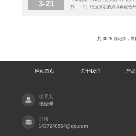
3-21
作。（2）根据测定的滴点再配合外
为120-150℃；钠基润滑脂的滴点
滴点测定法GB/T4929-85和润滑脂
共 3025 条记录，当前 
网站首页
关于我们
产品
联系人
张经理
邮箱
1437240564@qq.com