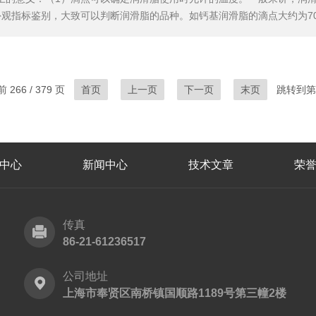
观指标鉴别，大致可以判断润滑脂的品种。如钙基润滑脂的滴点大约为70
大约为130-160℃；滴点高于200℃，大多为合成润滑脂。润滑脂和固体烃滴点
宽温度范围滴点测定法GB/T...
266 / 379 页
首页
上一页
下一页
末页
跳转到第
中心
新闻中心
技术文章
荣
传真
86-21-61236517
公司地址
上海市奉贤区南桥镇国顺路1189号第三幢2楼