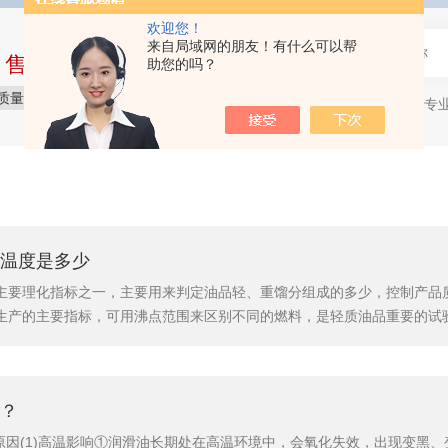
欢迎您！
来自局域网的朋友！有什么可以帮
中售后完整的服务体系
助您的吗？
质量保障
价格实惠
服务贴心
石油产品专
热门关键词：
温度是多少
主要理化指标之一，主要用来判定油品轻、重馏分组成的多少，控制产品
生产的主要指标，可用沸点范围来区别不同的燃料，是轻质油品重要的试验
性能。初馏点和10%馏出温度过高，冷车不易启动;过低又易产生气阻现
中断给油。汽油的50%馏出温度是表示它的平均蒸发性，它能影响发动机.
？
原因(1)高温影响①润滑油长期处在高温环境中，会氧化失效，出现变黑