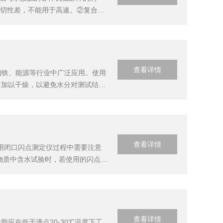
剪切性差，不能用于高速。②复合钙
大负荷工作的机械部件润滑，使用
查看详情
钢铁、能源等行业中广泛应用。使用
前加以干燥，以避免水分对测试结果
。使用X荧光硫含量测定仪时，应保
逐...
查看详情
用闭口闪点测定仪过程中需要注意
物质中含水试验时，若使用的闪点标
品的正常汽化.推迟闪火时间，使测
..
查看详情
应在低于滴点20-30℃温度下工