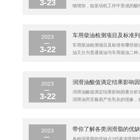
3-23
物增加，如发动机工作中形成的酸性
水等)、润滑油氧化物以及燃料燃烧
用完，会使抗磨性下降。(4)粘度
车用柴油检测项目及标准列
2023
车用柴油检测项目及标准有哪些柴
3-22
油又分为普通柴油与车用柴油二种。
安定性测定法（加速法）SH/T0175
其它油品的总硫含量测定法(紫外荧光法)S
润滑油酸值滴定结果影响因
2023
润滑油酸值滴定结果影响因素分析
3-22
润滑油而言极易产生乳化的现象，
定的时候5℃时滴定曲线未出现突跃
就会产生一定的误差，但是该误差较
带你了解各类润滑脂的优缺
2023
各种润滑脂的优缺点1钙基润滑脂