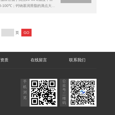
-100℃；钙钠基润滑脂的滴点大约
测定法SH/T0115-92、润滑脂
页
誉资质
在线留言
联系我们
公
手
众
机
号
浏
二
览
维
码