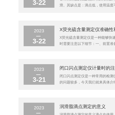
3-22
滑。其缺点是：滴点低，使用温度
基润滑脂高滴点，抗水，较好的机
温度可达150℃左右。③钡基润滑脂
X荧光硫含量测定仪准确性
2023
X荧光硫含量测定仪是一种能够快
3-22
时需要注意以下细节：一、前置准
的影响。2、准备校准样品。在进
证工作区域无尘、无异味、无烟雾，
闭口闪点测定仪计量时的注
2023
闭口闪点测定仪是一种常用的检测
3-21
的问题较多，今天我们就来具体介
准物质含水.在加热测定闪点的过
定结果偏高。正常情况下.闪点标准
润滑脂滴点测定的意义
2023
润滑脂滴点测定的意义滴点在使用上