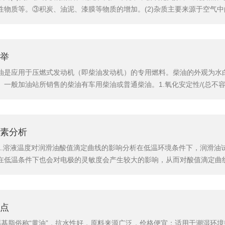
物质等。③积炭、油泥、漆膜等物质的增加。(2)杂质主要来源于空气中
产生的物质等。(3)添加剂失效一些润滑油因为其中的添加剂失效或用完
指数增进剂失效因为其有机物分子长链断裂，不再具有增粘作用。...
举
油是应用于压燃式发动机（即柴油发动机）的专用燃料。柴油的外观为水
一般加油站所销售的柴油有车用柴油或普通柴油。1.氧化安定性/(总不容物）
-20042.硫含量（质量分数）/%石油产品硫含量测定法(燃灯法)GB/T380-
H/T0689-2...
素分析
1.溶液温度对润滑油酸值滴定曲线的影响分析在低温环境条件下，润滑油
在低温条件下也会对电极的灵敏度会产生较大的影响，从而对酸值滴定曲
值，而在35℃条件下滴定曲线出现比较明显的突跃，这主要由于温度对p
小。相关研究表明：冬天5℃左右出现的低温条件要比适宜温度（40℃..
点
钙基脂俗称“黄油”，抗水性好，原料来源广泛，价格便宜；适用于潮湿环