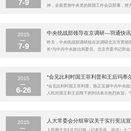
7-9
神，全面贯彻中央党的群团工作会议部署，努力
局，从理论和实践上指明了党的群团工作的发
彻在中央党的群团工作会议上的讲话精神作为当
中央统战部领导在京调研---羽通快讯
2015
昨天，中央统战部调研组在京调研北京市贯彻
7-9
长*与中共中央政治局委员、北京市委书记郭金
说，北京市委高度重视统战工作，指导推动各
例》精神行动快、力度大，取得了良好开端。希
*会见比利时国王菲利普和王后玛蒂尔
2015
*会见比利时国王菲利普。陈正宝摄中共中央政
6-26
人民对国王和王后陛下的到访表示热烈欢迎。
普、布鲁塞尔等地与政界、企业界人士进行了
结为友好城市已有30多年，双方都是重要的港口
人大常委会分组审议关于实行宪法宣
2015
人民网北京6月25日电（记者毛磊、张洋）十