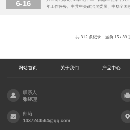
6-16
年工作任务。中共中央政治局委员、中华全国
在今年庆祝“五一”劳动节暨表彰全国劳动*和
的工作主战场，*履行工会组织的职责，旗帜鲜
共 312 条记录，当前 15 / 39
网站首页
关于我们
产品中心
联系人
张经理
邮箱
1437240564@qq.com