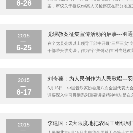
6-26
案，审议关于授权zui高人民检察院在部分地
为，宪法是的根本法，是治国安邦的总章程，具
精神，履行宪法使命。全国人大常委会认真贯彻
党课教案征集宣传活动的启事---羽
2015
在全党县处级以上领导干部中开展“三严三实”
6-25
干部带头讲党课，作为*个“关键动作”对专题
论实践成果，引导广大党员、干部带头践行“三
宁共产党员杂志社、北京支部生活杂志社、新湘
刘奇葆：为人民创作为人民歌唱---
2015
6月16日，中国音乐家协会第八次全国代表
6-17
调要深入学习贯彻系列重要讲话精神特别是在
向，为人民创作、为人民歌唱，推出更多悦耳
无穷的力量、焕发蓬勃的生机。广大音乐工作者
李建国：Z大限度地把农民工组织到工
2015
人民网北京6月15日电中华全国总工会第十六