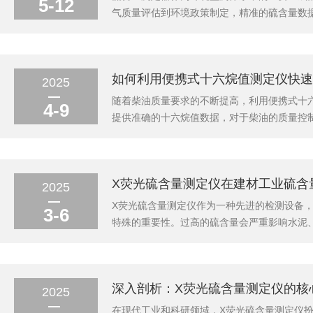
5-12
气质量评估到环境政策制定，精准的硫含量数
品中硫元素含量的精密仪器。其工作原理主要
发出的特征荧光来确定含量，具有灵敏度高、选
如何利用便携式十六烷值测定仪快速
2025
随着柴油质量要求的不断提高，利用便携式十
4-9
提供准确的十六烷值数据，对于柴油的质量控制具
项关键质量指标，主要衡量柴油的点火延迟时
此外，高十六烷值的柴油还能够减少发动机的噪
X荧光硫含量测定仪在建材工业硫含
2025
X荧光硫含量测定仪作为一种先进的检测设备
3-6
特殊的重要性。过高的硫含量会严重影响水泥
X射线荧光光谱分析技术，通过测量样品受激
理等特点，可实现固体、粉末、液体等多种形态
深入剖析：X荧光硫含量测定仪的核
2025
在现代工业和科研领域，X荧光硫含量测定仪