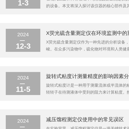
1-3
的设备。本文将深入探讨该仪器的核心部件及
器、样品室、数据处理系统以及显示器等。这
高能的X射线。当这些射线照射到含有硫元素的
X荧光硫含量测定仪在环境监测中的
2024
X荧光硫含量测定仪作为一种先进的分析设备
12-3
峻。在众多污染物中，硫化物对环境和人类健
荧光硫含量测定仪基于X射线荧光光谱分析技
无损检测方法具有快速、准确、可靠的特点，特
旋转式粘度计测量精度的影响因素分
2024
旋转式粘度计是一种用于测量流体或半流体的
11-5
转转子在待测液体中受到的阻力来计算粘度。
果的准确性和可靠性。旋转式粘度计的核心部
测量转子的转速、转矩以及转动角度等参数来间
减压馏程测定仪使用中的常见误区
2024
在实验室里，减压馏程测定仪是一项关键技术