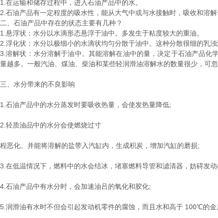
1.在运输和储存过程中，进入石油产品中的水。
2.石油产品有一定程度的吸水性，能从大气中或与水接触时，吸收和溶解
二、石油产品中存在的状态主要有几种？
1.悬浮状：水分以水滴形态悬浮于油中。多发生于粘度较大的重油。
2.浮化状：水分以极细小的水滴状均匀分散于油中。这种分散很细的乳
3.溶解状：水分溶解于油中。其能溶解在油中的量，决定于石油产品化
量越多。一般汽油、煤油、柴油和某些轻润滑油溶解水的数量很少，可忽
三、水分带来的不良影响
1.石油产品中的水分蒸发时要吸收热量，会使发热量降低;
2.轻质油品中的水分会使燃烧过寸
程恶化。并能将溶解的盐带入汽缸内，生成积炭，增加汽缸的磨损;
3.在低温情况下，燃料中的水会结冰，堵塞燃料导管和滤清器，妨碍发动
4.石油产品中有水分时，会加速油吕的氧化和胶化;
5.润滑油有水时不但会引起发动机零件的腐蚀，而且水和高于 100℃的