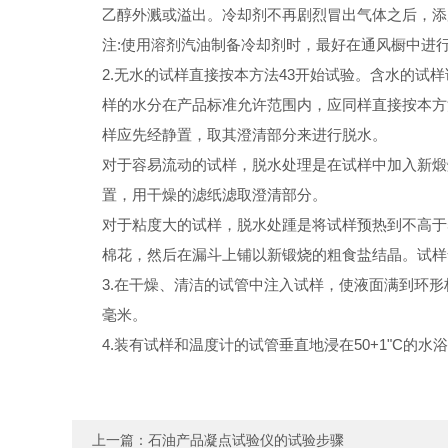
乙醇外溅或溢出。冷却剂不再剧烈冒出气体之后，添
注:使用溶剂汽油制备冷却剂时，最好在通风橱中进
2.无水的试样直接按本方法43开始试验。含水的试
样的水分在产品标准允许范围内，应同样直接按本方法
样应先经静置，取其澄清部分来进行脱水。
对于容易流动的试样，脱水处理是在试样中加入新煅烧
置，用干燥的滤纸滤取澄清部分。
对于粘度大的试样，脱水处踵是将试样预热到不高于
棉花，然后在漏斗上铺以新锻烧的粗食盐结晶。试样
3.在干燥、清洁的试管中注入试样，使液面满到环形
毫米。
4.装有试样和温度计的试管垂直地浸在50+1"C的水
上一篇：
石油产品凝点试验仪的试验步骤