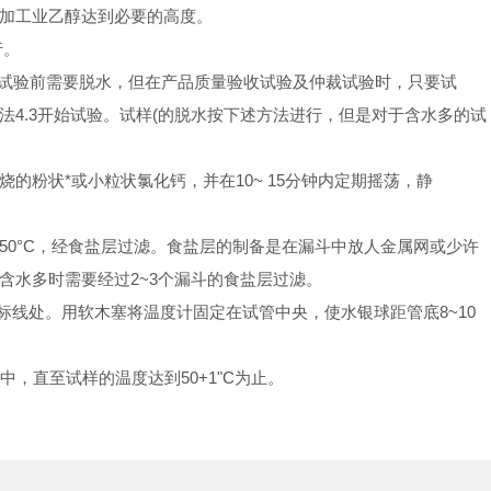
加工业乙醇达到必要的高度。
行。
样试验前需要脱水，但在产品质量验收试验及仲裁试验时，只要试
4.3开始试验。试样(的脱水按下述方法进行，但是对于含水多的试
的粉状*或小粒状氯化钙，并在10~ 15分钟内定期摇荡，静
50°C，经食盐层过滤。食盐层的制备是在漏斗中放人金属网或少许
含水多时需要经过2~3个漏斗的食盐层过滤。
标线处。用软木塞将温度计固定在试管中央，使水银球距管底8~10
浴中，直至试样的温度达到50+1"C为止。