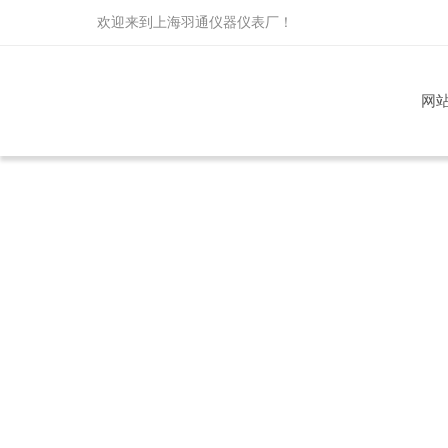
欢迎来到
上海羽通仪器仪表厂
！
网