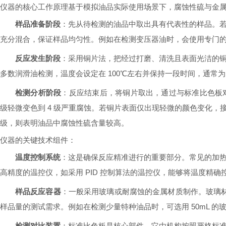
仪器的核心工作原理基于模拟油品实际使用场景下，腐蚀性硫与金
样品准备阶段
：先从待检测的油品中取出具有代表性的样品。
充分混合，保证样品均匀性。例如在检测变压器油时，会使用专门
反应发生阶段
：采用铜片法，把经过打磨、清洗且表面光洁的
多数润滑油检测，温度会设定在 100℃左右并保持一段时间，通常为
检测分析阶段
：反应结束后，将铜片取出，通过与标准比色板
级轻微变色到 4 级严重腐蚀。若铜片表面仅出现轻微的颜色变化，
级，则表明油品中腐蚀性硫含量较高。
仪器的关键技术组件：
温度控制系统
：这是确保反应精准进行的重要部分。常见的加
高精度的温控仪，如采用 PID 控制算法的温控仪，能够将温度精确
样品反应容器
：一般采用玻璃或耐腐蚀的金属材质制作。玻璃材质
样品量的测试需求。例如在检测少量特种油品时，可选用 50mL 的
检测对比装置
：标准比色板是核心部件，它由机构按照严格标