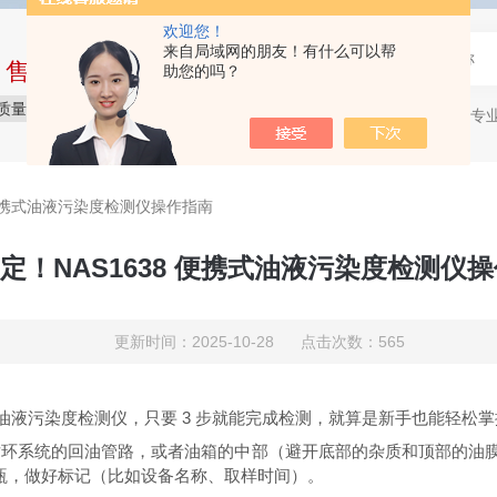
欢迎您！
来自局域网的朋友！有什么可以帮
中售后完整的服务体系
助您的吗？
质量保障
价格实惠
服务贴心
石油产品专
热门关键词：
8 便携式油液污染度检测仪操作指南
搞定！NAS1638 便携式油液污染度检测仪
更新时间：2025-10-28 点击次数：565
携式油液污染度检测仪，只要 3 步就能完成检测，就算是新手也能轻松
环系统的回油管路，或者油箱的中部（避开底部的杂质和顶部的油膜）
取样瓶，做好标记（比如设备名称、取样时间）。