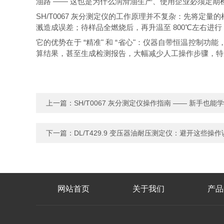
油路 —— 这也是为什么润滑油生产、使用企业必须定期
SH/T0067 灰分测定仪的工作原理并不复杂：先将定量
溅造成误差；待样品全燃烧后，再升温至 800℃左右进行 
它的优势在于 “精准" 和 “省心"：仪器自带恒温控
算结果，甚至生成检测报告，大幅减少人工操作步骤，特
上一篇：
SH/T0067 灰分测定仪操作指南 —— 新手也能
下一篇：
DL/T429.9 变压器油耐压测定仪：避开这些
网站首页
关于我们
产品