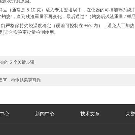
检测灰分的原因。
的样品（通常是 5-10 克）放入专用瓷坩埚中，在仪器的可控加热系
“灼烧"，直到残渣重量不再变化，最后通过 “（灼烧后残渣重量 / 样
制功能，能严格保持灼烧温度稳定（误差可控制在 ±5℃内），避免人工
别适合实验室批量检测使用。
学会的 5 个关键步骤
操作误区，检测结果更可靠
中心
新闻中心
技术文章
荣