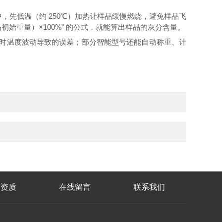
统中，先低温（约 250℃）加热让样品缓慢燃烧，避免样品飞
品初始重量）×100%" 的公式，就能算出样品的灰分含量。
加热时温度波动导致的误差；部分智能型号还能自动称重、计
誉资质
在线留言
联系我们