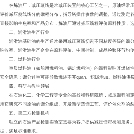
在炼油厂，减压蒸馏是常减压装置的核心工艺之一。原油经常
评价减压侧线馏分的馏程分布，指导塔操作参数的调整。通过测定
直接影响生焦率和产品分布，炼油厂通过减压馏程评价原料性质，
二、润滑油生产行业
润滑油基础油的生产通常采用减压蒸馏切割不同粘度等级的馏
响收率。润滑油生产企业在原料评价、中间控制、成品检验环节均
三、燃料油行业
重质燃料油（如船用燃料油、锅炉燃料油）的馏程影响其燃烧
安全隐患；馏分过重可能导致燃烧不完quan、积碳增加。燃料油
四、科研与教学领域
在石油化工、化学工程等专业的高校和科研院所，减压馏程测
用它研究不同原油的馏分组成、开发新型蒸馏工艺、评价催化剂的
五、第三方检测机构
独立的石油产品检测实验室需要为客户提供减压馏程检测服务
据，满足标准要求。