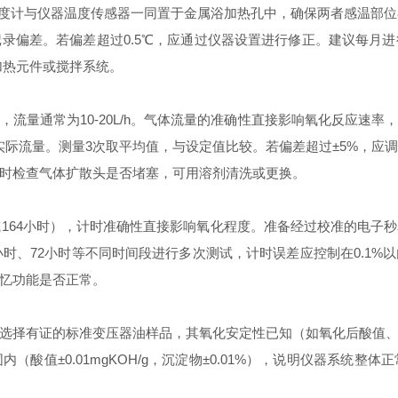
准温度计与仪器温度传感器一同置于金属浴加热孔中，确保两者感温部位在
录偏差。若偏差超过0.5℃，应通过仪器设置进行修正。建议每月
加热元件或搅拌系统。
流量通常为10-20L/h。气体流量的准确性直接影响氧化反应速
量实际流量。测量3次取平均值，与设定值比较。若偏差超过±5%，
时检查气体扩散头是否堵塞，可用溶剂清洗或更换。
或164小时），计时准确性直接影响氧化程度。准备经过校准的电子
小时、72小时等不同时间段进行多次测试，计时误差应控制在0.1
忆功能是否正常。
选择有证的标准变压器油样品，其氧化安定性已知（如氧化后酸值
酸值±0.01mgKOH/g，沉淀物±0.01%），说明仪器系统