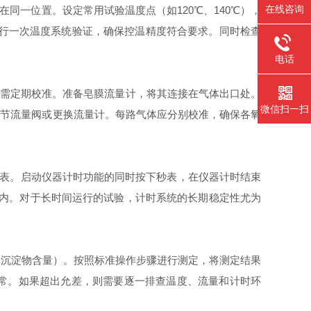
在线咨询
同一位置。设定常用试验温度点（如120℃、140℃），
进行一次温度系统验证，确保控温精度符合要求。同时检查
电话
率，需定期校准。准备皂膜流量计，将其连接在气体出口处。
微信扫一扫
应调节流量阀或更换流量计。每路气体应分别校准，确保各氧
秒表。启动仪器计时功能的同时按下秒表，在仪器计时结束
%以内。对于长时间运行的试验，计时系统的长期稳定性尤为
、沉淀物含量）。按照标准操作步骤进行测定，将测定结果
整体正常。如果超出允差，则需要逐一排查温度、流量和计时环