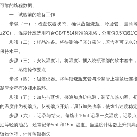
可靠的馏程数据。
一、试验前的准备工作
步骤（一）：检查仪器状态。确认蒸馏烧瓶、冷凝管、量筒等
±2℃）。温度计应选用符合GB/T 514标准的规格，分度值0.5℃或
步骤（二）：样品准备。将待测油样充分摇匀，若含有可见水分
保持水平。
步骤（三）：安装温度计。将温度计插入烧瓶颈部的软木塞中
二、蒸馏操作要点
步骤（四）：组装仪器。将蒸馏烧瓶支管与冷凝管上端紧密连
凝管全程有冷却水循环。
步骤（五）：加热与蒸馏。接通加热炉电源，调节加热功率。初
的温度作为初馏点。从初馏点开始，调节加热功率，使馏出速度稳定在
步骤（六）：记录与结束。每馏出10mL记录一次温度，记录点包括：初
油等轻质油品，还需记录5mL和15mL温度。当温度计读数上升
留物体积，计算蒸馏损失。