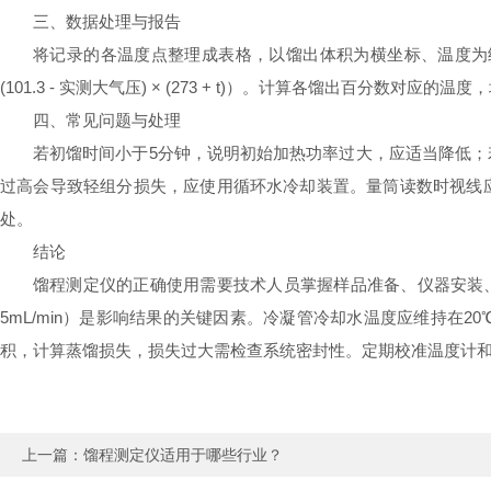
三、数据处理与报告
将记录的各温度点整理成表格，以馏出体积为横坐标、温度为纵坐标
(101.3 - 实测大气压) × (273 + t)）。计算各馏出百分数对应的
四、常见问题与处理
若初馏时间小于5分钟，说明初始加热功率过大，应适当降低；
过高会导致轻组分损失，应使用循环水冷却装置。量筒读数时视线
处。
结论
馏程测定仪的正确使用需要技术人员掌握样品准备、仪器安装、
5mL/min）是影响结果的关键因素。冷凝管冷却水温度应维持
积，计算蒸馏损失，损失过大需检查系统密封性。定期校准温度计
上一篇：
馏程测定仪适用于哪些行业？