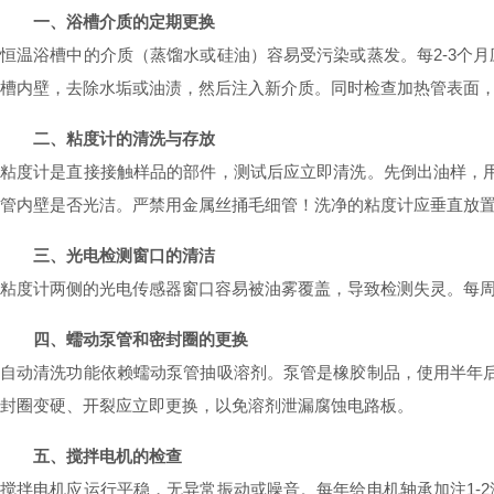
一、浴槽介质的定期更换
恒温浴槽中的介质（蒸馏水或硅油）容易受污染或蒸发。每2-3个
槽内壁，去除水垢或油渍，然后注入新介质。同时检查加热管表面
二、粘度计的清洗与存放
粘度计是直接接触样品的部件，测试后应立即清洗。先倒出油样，用
管内壁是否光洁。严禁用金属丝捅毛细管！洗净的粘度计应垂直放
三、光电检测窗口的清洁
粘度计两侧的光电传感器窗口容易被油雾覆盖，导致检测失灵。每
四、蠕动泵管和密封圈的更换
自动清洗功能依赖蠕动泵管抽吸溶剂。泵管是橡胶制品，使用半年后
封圈变硬、开裂应立即更换，以免溶剂泄漏腐蚀电路板。
五、搅拌电机的检查
搅拌电机应运行平稳，无异常振动或噪音。每年给电机轴承加注1-