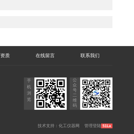
誉资质
在线留言
联系我们
公
手
众
机
号
浏
二
览
维
码
技术支持：
化工仪器网
管理登陆
51La