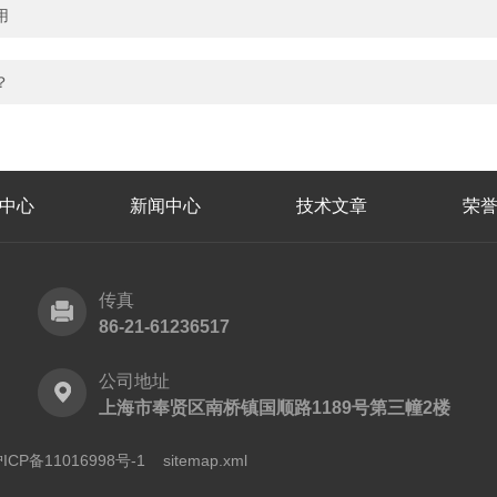
用
？
中心
新闻中心
技术文章
荣
传真
86-21-61236517
公司地址
上海市奉贤区南桥镇国顺路1189号第三幢2楼
CP备11016998号-1
sitemap.xml