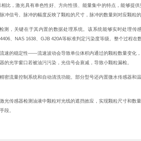
源相比，激光具有单色性好、方向性强、能量集中的特点，能够提供
脉冲信号。脉冲的幅度反映了颗粒的尺寸，脉冲的数量则对应颗粒
检测，关键在于其内置的数据处理系统。该系统能够实时处理传感器
 4406、NAS 1638、GJB 420A等标准判定污染度等级。整个
流速的稳定性——流速波动会导致单位体积内通过的颗粒数量变化
器的光学窗口若被油污污染，光信号会衰减，导致小颗粒漏检。
精密流量控制系统和自动清洗功能。部分型号还内置微水传感器和
激光传感器检测油液中颗粒对光线的遮挡效应，实现颗粒尺寸和数
手段。