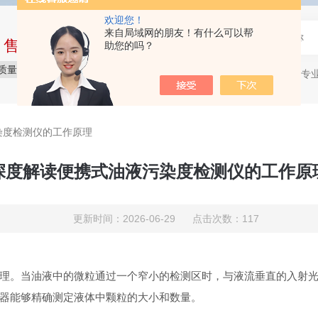
欢迎您！
来自局域网的朋友！有什么可以帮
中售后完整的服务体系
助您的吗？
质量保障
价格实惠
服务贴心
石油产品专
热门关键词：
染度检测仪的工作原理
深度解读便携式油液污染度检测仪的工作原
更新时间：2026-06-29 点击次数：117
理。当油液中的微粒通过一个窄小的检测区时，与液流垂直的入射
器能够精确测定液体中颗粒的大小和数量。