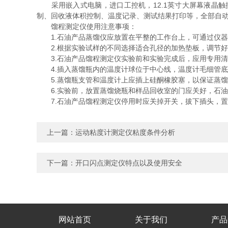
采用嵌入式电脑，进口工控机，12.1英寸大屏幕液晶触
制、回收液体积控制、温度记录、测试结果打印等，全部自
馏程测定仪使用注意事项：
1.石油产品蒸馏仪应放置在平整的工作台上，可通过仪器
2.根据实验试样的不同选择适合孔径的加热垫板，调节好
3.石油产品馏程测定仪实验前和实验完成后，应用专用清
4.插入蒸馏瓶内的温度计球位于中心线，温度计毛细管底
5.蒸馏瓶支管和温度计上应插上硅酮橡胶塞，以保证蒸馏
6.实验前，放置蒸馏烧瓶和样品回收室的门应关好，石油
7.石油产品馏程测定仪停用时应关掉开关，拔下插头，置
上一篇：
运动粘度计测定仪粘度条件分析
下一篇：
开口闪点测定仪特点以及使用安全
网站首页
关于我们
产品