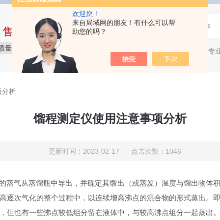
欢迎您！
来自局域网的朋友！有什么可以帮
中售后完整的服务体系
助您的吗？
质量保障
价格实惠
服务贴心
石油产品专
热门关键词：
项分析
馏程测定仪使用注意事项分析
更新时间：2023-02-17 点击次数：1046
的蒸气从蒸馏瓶中导出，并确定其馏出（或蒸发）温度与馏出物体
高逐次气化的整个过程中，以连续增高沸点的混合物的形式蒸出。
，但也有一些沸点较低组分留在液体中，与较高沸点组分一起蒸出