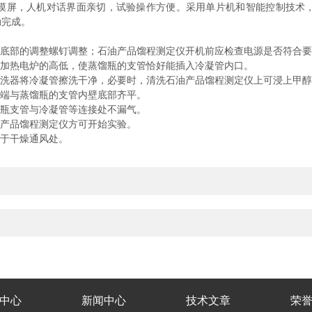
摸屏，人机对话界面亲切，试验操作方便。采用单片机和智能控制技术
动完成。
底部的调整螺钉调整；石油产品馏程测定仪开机前应检查电源是否符合要
加热电炉的高低，使蒸馏瓶的支管恰好能插入冷凝管内口。
洗器将冷凝管擦洗干净，必要时，清洗石油产品馏程测定仪上可浸上甲醇
端与蒸馏瓶的支管内壁底部齐平。
瓶支管与冷凝管等连接处不漏气。
产品馏程测定仪方可开始实验。
于干燥通风处。
中心
新闻中心
技术文章
荣