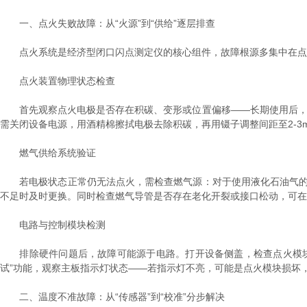
一、点火失败故障：从“火源”到“供给”逐层排查
点火系统是经济型闭口闪点测定仪的核心组件，故障根源多集中在点火
点火装置物理状态检查
首先观察点火电极是否存在积碳、变形或位置偏移——长期使用后，油
需关闭设备电源，用酒精棉擦拭电极去除积碳，再用镊子调整间距至2-
燃气供给系统验证
若电极状态正常仍无法点火，需检查燃气源：对于使用液化石油气的设备
不足时及时更换。同时检查燃气导管是否存在老化开裂或接口松动，可在
电路与控制模块检测
排除硬件问题后，故障可能源于电路。打开设备侧盖，检查点火模块
试”功能，观察主板指示灯状态——若指示灯不亮，可能是点火模块损坏
二、温度不准故障：从“传感器”到“校准”分步解决