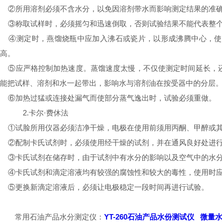
②所用溶剂必须不含水分，以免因溶剂带水而影响测定结果的准确
③称取试样时，必须摇匀和迅速倒取，否则试验结果不能代表整个
④测定时，燕馏烧瓶中应加入沸石或瓷片，以形成沸腾中心，使
高。
⑤应严格控制加热速度。蒸馏速度太慢，不仅使测定时间延长，还
能把试样、溶剂和水一起带出，影响水与溶剂油在按受器中的分层
⑥加热过猛或连接处漏气而使部分蒸气逸出时，试验必须重做。
2.卡尔·费休法
①试脸所用仪器必须洁净干燥，电极在使用前须用丙酮、甲醉或其
②配制卡氏试剂时，必须使用经干燥的试剂，并在通风良好处进
③卡氏试剂在储存时，由于试剂中有水分的影响以及空气中的水分
④卡氏试剂和滴定溶液均有较强的腐蚀性和较大的毒性，使用时应
⑤更换新滴定溶液后，必须让电极稳定一段时间再进行试验。
常用石油产品水分测定仪：
YT-260石油产品水份测试仪
微量水