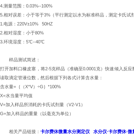
4.测量范围：0.03%--100%
5.相对误差：小于等于3%（平行测定以水为标准样品，测定卡氏试剂
1.电源：220V±10% 50HZ
2.相对湿度：小于80%
3.环境湿度：5℃--40℃
样品测试简述：
打开加料口橡皮塞，将2-5克样品（准确至0.0001克）快速倾入
读取滴定管液位数，然后根据下列各式计算含水量：
含水量=｛（X*V）÷G｝*100%
X=水当量平均值
V=加入样品所消耗的卡氏试剂量（V2-V1）
G=加入样品的重量（以毫克为单位）
相关产品链接：
卡尔费休微量水分测定仪
水分仪·卡尔费休·