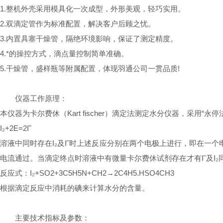
1.整机外壳采用模具化一次成型，外形美观，轻巧实用。
2.双滴定管作为标准配置，解决客户后顾之忧。
3.内置具塞干燥管，隔绝环境影响，保证了测定精度。
4.*的操控方式，滴点量控制简单准确。
5.干燥管，盛样瓶等附属配置，体现羽通公司一贯品质!
仪器工作原理：
本仪器为卡尔费休（Kart fischer）滴定法测定水分仪器，采用“
I₂+2E=2I˜
溶液中同时存在I₂及I˜时上述反应分别在两个电极上进行，即在一个
电流通过。当滴定终点时溶液中有微量卡尔费休试剂存在才有I˜及I
反应式：I₂+SO2+3C5H5N+CH2→2C4H5.HSO4CH3
根据滴定反应中消耗的碘来计算水分的含量。
主要技术指标及参数：