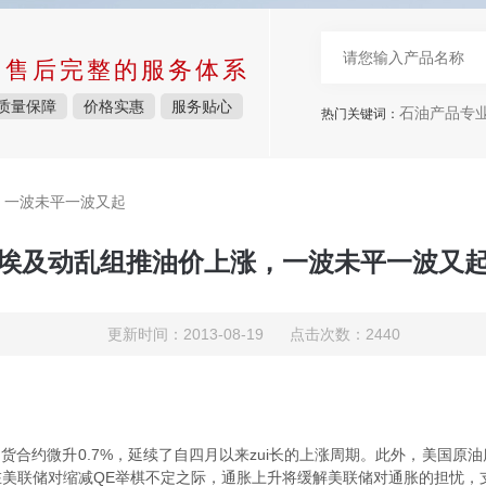
中售后完整的服务体系
质量保障
价格实惠
服务贴心
石油产品专
热门关键词：
，一波未平一波又起
埃及动乱组推油价上涨，一波未平一波又
更新时间：2013-08-19 点击次数：2440
货合约微升0.7%，延续了自四月以来zui长的上涨周期。此外，美国
美联储对缩减QE举棋不定之际，通胀上升将缓解美联储对通胀的担忧，