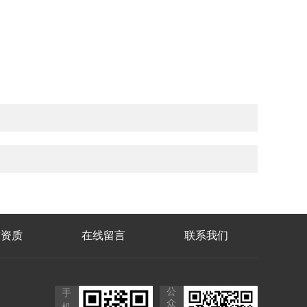
誉资质
在线留言
联系我们
公
手
众