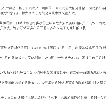
据公布后强劲上扬，但随后又出现回落，回吐此前大部分涨幅，因此后公布
指数突然出现一根大阴线，可能是因技术性买盘所致。
和通胀。而就业市场稳步改善已成为绝大多数美联储官员的共识，因此
的拦路虎。许多联储官员在公开场合多次表达了对通胀的担忧。
克萨斯轻质原油（WTI）价格周四（8月15日）出现连续第五日的上
的紧急状态。受此影响，WTI期货合约微升0.7%，延续了自四月以来z
 Poulsen称埃及政局的骚乱升级引发人们对于动荡将蔓延至中东其他进而影响该地
美国能源署的数据显示，去年每天通过这些管道的原油和炼油达451万
，在目前通胀担忧得到缓解的情况下，未来通胀继续升高，将进一步打