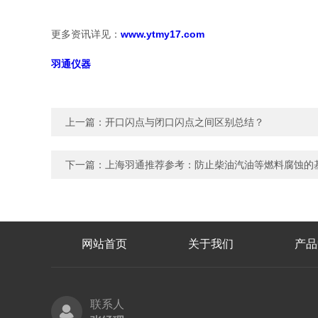
更多资讯详见：
www.ytmy17.com
羽通仪器
上一篇：
开口闪点与闭口闪点之间区别总结？
下一篇：
上海羽通推荐参考：防止柴油汽油等燃料腐蚀的
网站首页
关于我们
产品
联系人