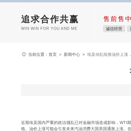
追求合作共赢
售前售
WIN WIN FOR YOU AND ME
诚信经营
当前位置：
首页
>
新闻中心
>
埃及动乱组推油价上涨
近期埃及国内严重的政治骚乱已对金融市场造成影响，WTI期
格。油价上涨可能会引发未来汽油消费大国美国通胀上涨。在