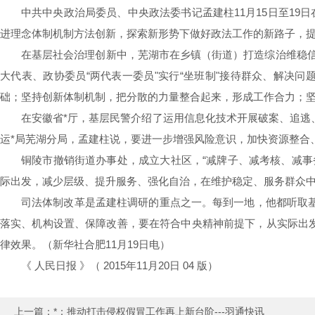
中共中央政治局委员、中央政法委书记孟建柱11月15日至1
进理念体制机制方法创新，探索新形势下做好政法工作的新路子，
在基层社会治理创新中，芜湖市在乡镇（街道）打造综治维稳信
大代表、政协委员“两代表一委员"实行“坐班制"接待群众、解决
础；坚持创新体制机制，把分散的力量整合起来，形成工作合力；
在安徽省*厅，基层民警介绍了运用信息化技术开展破案、追逃
运*局芜湖分局，孟建柱说，要进一步增强风险意识，加快资源整合
铜陵市撤销街道办事处，成立大社区，“减牌子、减考核、减事
际出发，减少层级、提升服务、强化自治，在维护稳定、服务群众
司法体制改革是孟建柱调研的重点之一。每到一地，他都听取
落实、机构设置、保障改善，要在符合中央精神前提下，从实际出发
律效果。（新华社合肥11月19日电）
《 人民日报 》（ 2015年11月20日 04 版）
上一篇：
*：推动打击侵权假冒工作再上新台阶---羽通快讯