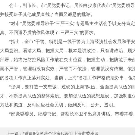
会上，副市长、市*局党委书记、局长白少康代表市*局党委领
并接受班子其他成员直截了当而又诚恳的批评。
*对市*局党委领导班子“三严三实”专题民主生活会予以充分
真、不回避矛盾的作风体现了“三严三实”的要求。
*指出，全市*干警、特别是一线干警为上海经济社会发展和平安
大局意识。看清大局、把握大局，根本是讲政治，只有讲政治、顾
部署，始终把防控风险工作放在突出位置，把握主动，把防范于未
而不严管，管理就没有实效；严管而不依法，管理就没有依据。依
的各项工作真正落到实处。当前，上海*各项工作严格依法办事，但
*强调，要打造一支忠诚、过硬的上海*队伍。全面提高队伍
才，不断提高队伍的整体素质。要加强队伍的思想建设，加强制度
方法和渠道，及时回应社会关切，做到及时、公开、透明。
*部党委委员、纪委书记、督察长邓卫平出席并讲话。市委常委
上一篇：
*邀请8位民营企业家代表到上海市委座谈