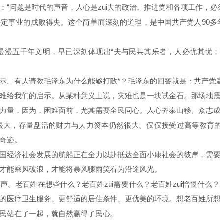
“问题是时代的声音，人心是zui大的政治。推进党和各项工作，必
业的成败得失。这个简单而深刻的道理，是中国共产党人90多年
五千年文明，早已深刻体现出“夫与民共其乐者，人必忧其忧；
。有人请教毛泽东为什么能够打败*？毛泽东的回答就是：共产党
给我们的启示。从某种意义上说，灾难也是一块试金石。那场地震
量，因为，困难面前，尤其需要全民同心。人心齐泰山移。众志成
大，存量盘活的财力与人力资本仍然很大。仅仅接受过高等教育的
奇迹。
经济社会发展的航船正在全力以赴抵达全面小康社会的彼岸，需要
才能乘风破浪，才能将暴风骤雨笑看为沿途风光。
老百姓在想些什么？老百姓zui需要什么？老百姓zui憎恨什么
的医疗卫生服务、更舒适的居住条件、更优美的环境。想老百姓所
民站在了一起，就自然赢得了民心。