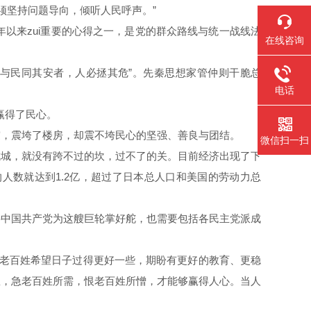
须坚持问题导向，倾听人民呼声。”
以来zui重要的心得之一，是党的群众路线与统一战线法
在线咨询
与民同其安者，人必拯其危”。先秦思想家管仲则干脆总
电话
赢得了民心。
，震垮了楼房，却震不垮民心的坚强、善良与团结。
微信扫一扫
城，就没有跨不过的坎，过不了的关。目前经济出现了下
人数就达到1.2亿，超过了日本总人口和美国的劳动力总
中国共产党为这艘巨轮掌好舵，也需要包括各民主党派成
？老百姓希望日子过得更好一些，期盼有更好的教育、更稳
想，急老百姓所需，恨老百姓所憎，才能够赢得人心。当人