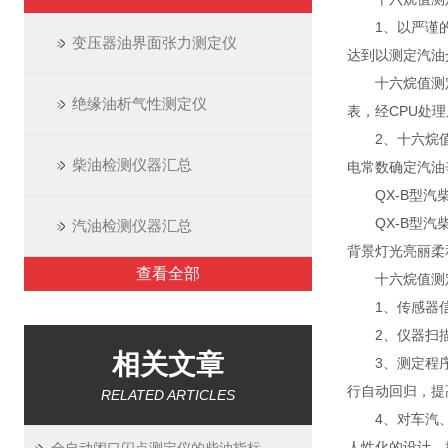
1、以严谨的数
变压器油界面张力测定仪
达到以测定汽油
十六烷值测定
绝缘油析气性测定仪
表，经CPU处
2、十六烷值测
柴油检测仪器汇总
电常数确定汽油
QX-B型汽柴
QX-B型汽柴
汽油检测仪器汇总
背景灯光亮丽柔
查看全部
十六烷值测定
1、传感器信
2、仪器扫描程
相关文章
3、测定程序研
行自动回归，提
RELATED ARTICLES
4、对车汽、航
人性化的设计、