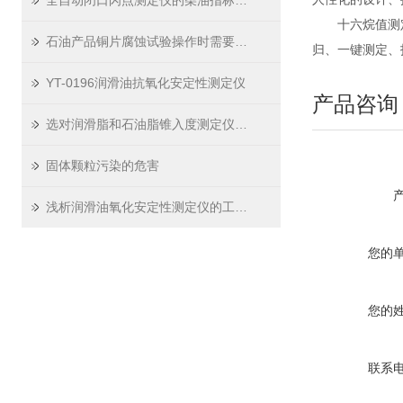
全自动闭口闪点测定仪的柴油指标和对应国标
十六烷值测定
石油产品铜片腐蚀试验操作时需要关注哪些点？
归、一键测定、
YT-0196润滑油抗氧化安定性测定仪
产品咨询
选对润滑脂和石油脂锥入度测定仪，轻松把控安全关
固体颗粒污染的危害
浅析润滑油氧化安定性测定仪的工作原理
您的
您的
联系