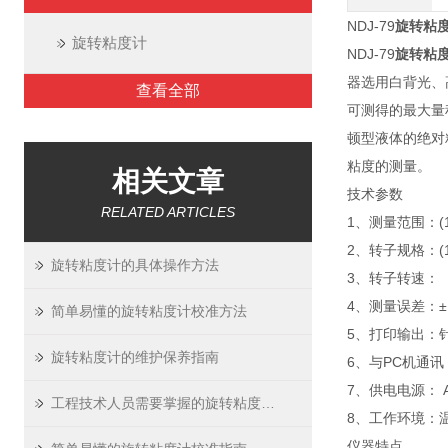
NDJ-79
旋转粘
旋转粘度计
NDJ-79
旋转粘
器选用白背光、
查看全部
可测得的最大量
顿型液体的绝对
粘度的测量。
相关文章
技术参数
RELATED ARTICLES
1、测量范围：(10
2、转子规格：(
旋转粘度计的具体操作方法
3、转子转速：（0
4、测量误差：±1
简单易懂的旋转粘度计校准方法
5、打印输出：
旋转粘度计的维护保养指南
6、与PC机通讯
7、供电电源： A
工程技术人员需要掌握的旋转粘度计操作方法
8、工作环境：温
仪器特点