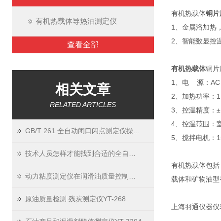
有机热载体
铜片
有机热载体导热油测定仪
1、金属浴加热
2、智能数显控
查看全部
有机热载体
铜片
1、电 源：AC 2
相关文章
2、加热功率：1
RELATED ARTICLES
3、控温精度：± 
4、控温范围：室
GB/T 261 全自动闭口闪点测定仪操作步骤全解析
5、搅拌电机：1
技术人员怎样才能找到合适的全自动毛细管粘度计清洗器？
有机热载体包括
动力粘度测定仪在润滑油质量控制中的应用
载体和矿物油型
原油质量检测 残炭测定仪YT-268
上海羽通仪器仪表厂：ht