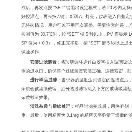
成后，再次点按 “SET" 键退出设定模式；若 20
好控温点，再长按∧键，直到 AT 灯亮，仪表进入自整定
无特殊情况，用户可以不用再次调整。需要注意的是，若
检测值为 39.7℃时，按 “SET" 键 5 秒以上，PV 窗显
SP 值为 + 0.3），修正完毕后，按 “SET" 键 5 秒
试验操作
安装过滤装置
：将玻璃漏斗通过白胶塞插入玻璃吸滤
侧的进水口，确保整个过滤装置安装正确、连接紧密，防
进行样品过滤
：当仪器的温度达到设定的温控点后，按照
杂质会被滤纸截留，油分透过滤纸流入下方的玻璃吸滤瓶
杂质截留效果。
清洗杂质与后续处理
：样品过滤完成后，用热溶剂（
重。最后，使用精度为 0.1mg 的精密天平称量干燥