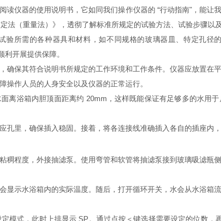
阅读仪器的使用说明书，它如同我们操作仪器的 “行动指南"，能让
杂质测定法（重量法）》，透彻了解标准所规定的试验方法、试验步骤
试验所需的各种器具和材料，如不同规格的玻璃器皿、特定孔径
的顺利开展提供保障。
，确保其符合说明书所规定的工作环境和工作条件。仪器应放置在
障操作人员的人身安全以及仪器的正常运行。
面离浴箱内胆顶面距离约 20mm，这样既能保证有足够多的水用
应孔里，确保插入稳固。接着，将各连接线准确插入各自的插座内
粘稠程度，外接抽滤泵。使用弯管和软管将抽滤泵接到玻璃吸滤瓶
会显示水浴箱内的实际温度。随后，打开循环开关，水会从水浴箱
定值设定模式，此时上排显示 SP。通过点按＜键选择需要设定的位数