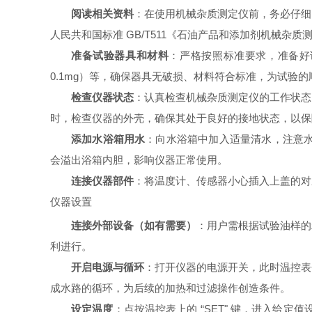
阅读相关资料
：在使用机械杂质测定仪前，务必仔细
人民共和国标准 GB/T511《石油产品和添加剂机械
准备试验器具和材料
：严格按照标准要求，准备好
0.1mg）等，确保器具无破损、材料符合标准，为试验
检查仪器状态
：认真检查机械杂质测定仪的工作状态
时，检查仪器的外壳，确保其处于良好的接地状态，以保
添加水浴箱用水
：向水浴箱中加入适量清水，注意水
会溢出浴箱内胆，影响仪器正常使用。
连接仪器部件
：将温度计、传感器小心插入上盖的对
仪器设置
连接外部设备（如有需要）
：用户需根据试验油样的
利进行。
开启电源与循环
：打开仪器的电源开关，此时温控表
成水路的循环，为后续的加热和过滤操作创造条件。
设定温度
：点按温控表上的 “SET" 键，进入给