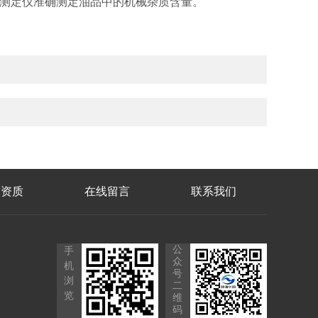
杂质测定仪准确测定油品中的机械杂质含量。
誉资质
在线留言
联系我们
公
手
众
机
号
浏
二
览
维
码