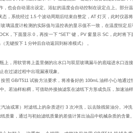
 秒内无操作，也会自动退出设定。浴缸的温度会自动控制在设定点上。部
状态，系统经过 1.5 个波动周期后结束自整定，AT 灯灭，此时
玻璃温度计检测的实际值与温控表的显示值不一致，在温度恒定后可进
示 LOCK，下面显示 0，再按一下 “SET" 键，PV 窗显示 SC，此时
以上退出（无键按下 1 分钟后自动返回到标准模式） 。
瓶上，用软管将上盖里侧的出水口与双层玻璃漏斗的底端进水口连
止在过滤过程中出现漏液现象。
 GB/T511 试验方法要求，将准备好的 100mL 油样小心地通过
中。若油样粘稠，可借助外接抽滤泵在滤纸下方形成负压，加速油
汽油或苯）对滤纸上的杂质进行 3 次冲洗，以去除残留油分。冲洗
后的滤纸质量，通过与初始滤纸质量的差值计算出油品中机械杂质的含量