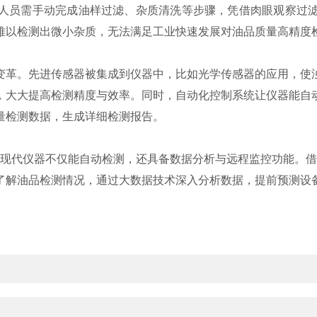
人员需手动完成油样过滤、杂质清洗等步骤，凭借肉眼观察过
难以检测出微小杂质，无法满足工业快速发展对油品质量高精度
变革。先进传感器被集成到仪器中，比如光学传感器的应用，使
，大大提高检测精度与效率。同时，自动化控制系统让仪器能自
量检测数据，生成详细检测报告。
趋势。现代仪器不仅能自动检测，还具备数据分析与远程监控功能。
了解油品检测情况，通过大数据技术深入分析数据，提前预测设