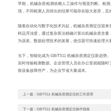
早期，机械杂质检测依赖人工操作与视觉判断。检测
强，不同检测人员得出的结果可能存在较大差异，且
随着自动化与数字化技术兴起，机械杂质测定仪迎来
样品浑浊度，通过复杂算法精确计算出机械杂质含量
为误差。数据处理技术的发展，使仪器可快速处理大
当下，智能化成为 GB/T511 机械杂质测定仪新
实时传输检测数据。企业管理人员在办公室就能随时
致设备故障停产，为企业节省大量成本。
上一篇：
GB/T511 机械杂质测定仪的工作原理
下一篇：
GB/T511 机械杂质测定仪操作指南