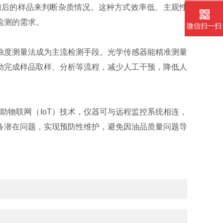
滤后的样品来判断杂质情况。这种方式效率低、主观性
检测的需求。
微信扫一扫
浊度测量法成为主流检测手段。光学传感器能精准测量
动完成样品取样、分析等流程，减少人工干预，降低人
借助物联网（IoT）技术，仪器可与远程监控系统相连，
备潜在问题，实现预防性维护，避免因油品质量问题导