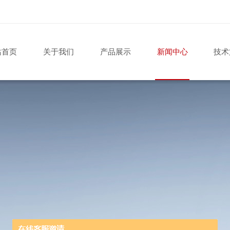
站首页
关于我们
产品展示
新闻中心
技术