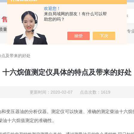
欢迎您！
来自局域网的朋友！有什么可以帮
中售后完整的服务体系
助您的吗？
质量保障
价格实惠
服务贴心
石油产品专
热门关键词：
特点及带来的好处
十六烷值测定仪具体的特点及带来的好处
更新时间：2020-02-07 点击次数：1619
油和变压器油的分析仪器。测定仪可以快速、准确的测定柴油十六烷
高柴油十六烷值测定的准确性。