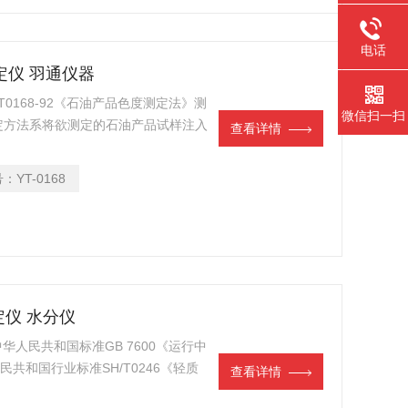
电话
测定仪 羽通仪器
/T0168-92《石油产品色度测定法》测
微信扫一扫
定方法系将欲测定的石油产品试样注入
查看详情
其的色度色号。
号：
YT-0168
定仪 水分仪
中华人民共和国标准GB 7600《运行中
共和国行业标准SH/T0246《轻质
查看详情
定的要求设计制造的，适用于按照上述