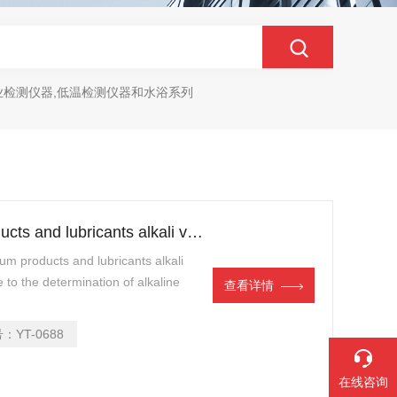
业检测仪器,低温检测仪器和水浴系列
YT-0688Tester of petroleum products and lubricants alkali value（YT-0688）
m products and lubricants alkali
to the determination of alkaline
查看详情
s division
号：
YT-0688
在线咨询