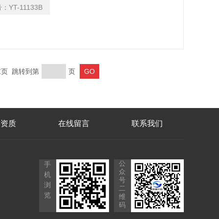
量水分的含量
号：
YT-11133B
 末页 跳转到第
页
誉资质
在线留言
联系我们
公
手
众
机
号
浏
二
览
维
码