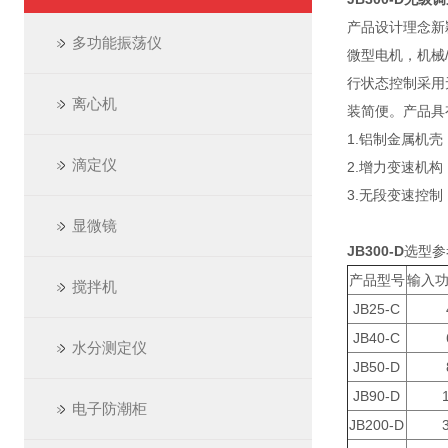
产品设计理念新
多功能振荡仪
微型电机，机械
行状态控制采用
离心机
装简便。产品具
1.铝制金属机
滴定仪
2.增力变速机
3.无段变速控
显微镜
JB300-D
选型参
产品型号
输入功
搅拌机
JB25-C
JB40-C
水分测定仪
JB50-D
JB90-D
电子防潮柜
JB200-D