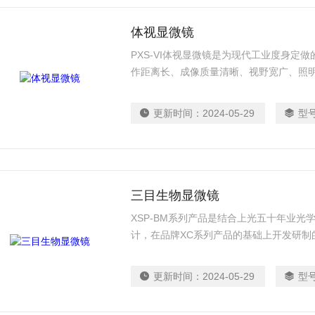
体视显微镜
PXS-VI体视显微镜是为现代工业度身定
作距离长、成像质量清晰、视野宽广、照
便等特点。物镜前特设灰尘烟 雾保护玻璃
仅可作教学示范、生物解剖、更可作电子
更新时间：
2024-05-29
型
三目生物显微镜
XSP-BM系列产品是结合上光五十年业
计，在品牌XC系列产品的基础上开发研制
灵活提供不同的配置，具有*的灵活性和互
校、工矿企业、医院、医疗卫生、环保等
更新时间：
2024-05-29
型