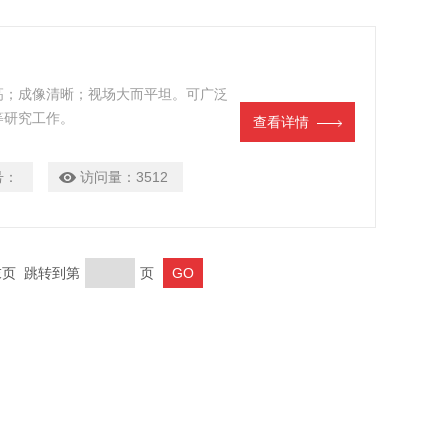
高；成像清晰；视场大而平坦。可广泛
等研究工作。
查看详情
号：
访问量：
3512
 末页 跳转到第
页