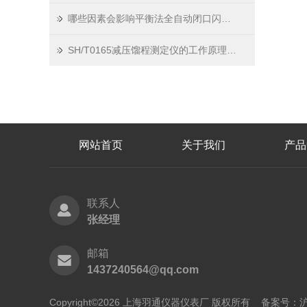
哪些因素会影响平衡法全自动闭口闪点测定仪测试数据的准确？如何预防？
SH/T0165减压馏程测定仪的工作原理与技术特点
网站首页
关于我们
产品
联系人
张经理
邮箱
1437240564@qq.com
Copyright©2026 上海羽通仪器仪表厂 版权所有
备案号：沪I