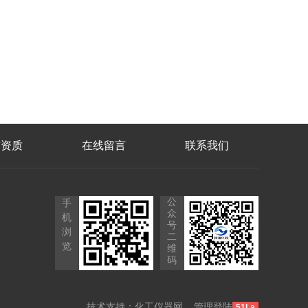
誉资质
在线留言
联系我们
公
手
众
机
号
浏
二
览
维
码
技术支持：
化工仪器网
管理登陆
51La