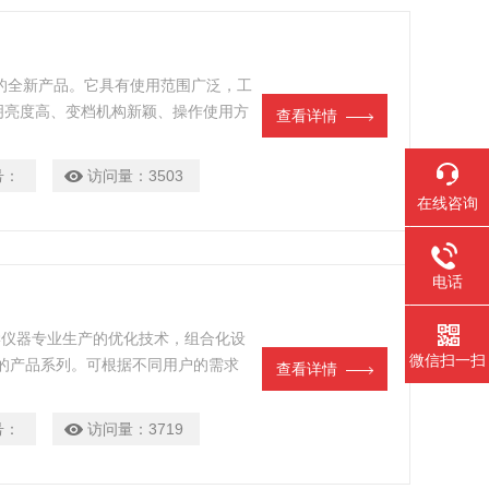
做的全新产品。它具有使用范围广泛，工
明亮度高、变档机构新颖、操作使用方
查看详情
，外形因流线型设计而美观大方，不
工业精密零件装配和检验使用。
号：
访问量：
3503
在线咨询
电话
光学仪器专业生产的优化技术，组合化设
微信扫一扫
的产品系列。可根据不同用户的需求
查看详情
换性。适用于科学研究单位、大专院
行业。
号：
访问量：
3719