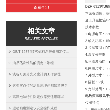
DZF-6313
电热
查看全部
本设备适用于各
金工具在恒温环
技术参数
相关文章
1.电源电压：220
RELATED ARTICLES
2.输入功率：15
3.控温范围：RT
GB/T 12574喷气燃料总酸值测定仪的定义及原理
4.温度分辨率： 
5.恒温波动度：±
油品蒸发性能的测定：馏程
6.内胆尺寸：（mm
浅析可见分光光度计的工作原理
7.外型尺寸：（mm
8.隔板：2块
这类露点仪的测量原理你都知道吗？
9.定时范围：1～9
电热恒温鼓风干
高温泡沫特性测定仪需要适用哪些标准
仪器特点
运动粘度测定仪安全操怍规程
1、箱体采用冷