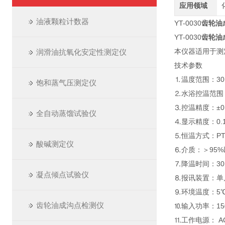
应用领域
油液颗粒计数器
YT-0030
齿轮油
YT-0030
齿轮油
本仪器适用于测
润滑油抗氧化安定性测定仪
技术参数
⒈温度范围：30
饱和蒸气压测定仪
⒉水浴控温范围：
⒊控温精度：±0
全自动蒸馏试验仪
⒋显示精度：0.
⒌恒温方式：PT
酸碱测定仪
⒍介质：＞95%
⒎降温时间：30
凝点倾点试验仪
⒏报讯装置：单
⒐环境温度：5℃
齿轮油成沟点检测仪
⒑输入功率：1
⒒工作电源： AC2