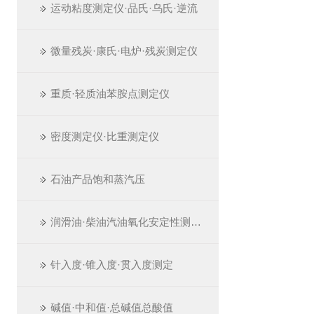
运动粘度测定仪·品氏·乌氏·逆流
微量残炭·康氏·电炉·残炭测定仪
重质·轻质油苯胺点测定仪
密度测定仪·比重测定仪
石油产品饱和蒸汽压
润滑油·柴油汽油氧化安定性测定仪
针入度·锥入度·贯入度测定
碱值·中和值·总碱值总酸值