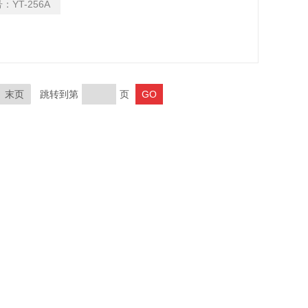
号：
YT-256A
末页
跳转到第
页