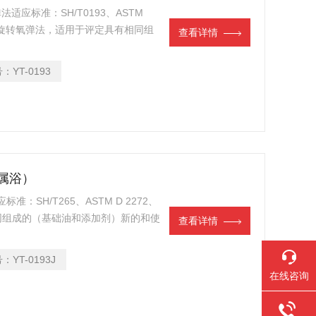
适应标准：SH/T0193、ASTM
用旋转氧弹法，适用于评定具有相同组
查看详情
轮机油的氧化安定性。
号：
YT-0193
金属浴）
准：SH/T265、ASTM D 2272、
有相同组成的（基础油和添加剂）新的和使
查看详情
含2、6-二叔丁基对甲酚的新矿物绝
法。试验结果用来检验含2、6-二叔
号：
YT-0193J
者的新矿物绝缘油，对每批油可作性能
在线咨询