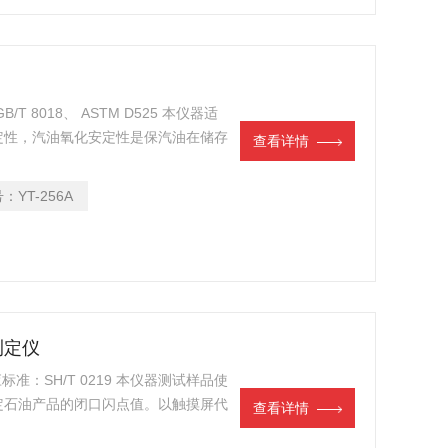
 8018、 ASTM D525 本仪器适
定性，汽油氧化安定性是保汽油在储存
查看详情
是防发动机气化器不致结胶、油门不致
不受腐蚀的指标。
号：
YT-256A
测定仪
标准：SH/T 0219 本仪器测试样品使
定石油产品的闭口闪点值。以触摸屏代
查看详情
人机对话界面，全屏触摸按键提示输