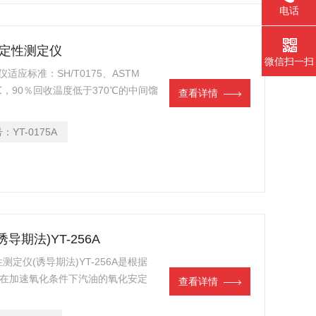
电话
安定性测定仪
微信扫一扫
适应标准：SH/T0175、ASTM
℃，90％回收温度低于370℃的中间馏
查看详情
或者活性金属表面以及污物等环境因素
力。不适用于含渣油的燃料油以及主要
号：
YT-0175A
导期法)YT-256A
仪(诱导期法)YT-256A是根据
测定在加速氧化条件下汽油的氧化安定
查看详情