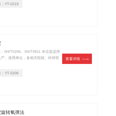
件，模块化结构，符合国标、美国、欧
号：
YT-0219
，石油行业及科研部门等。
仪
H/T0206、SH/T0811 本仪器适用
生产、使用单位，各相关院校、科研部
查看详情
动化仪器。
号：
YT-0206
定仪旋转氧弹法