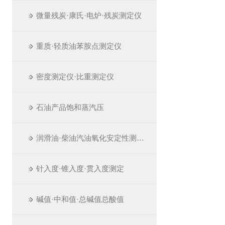
微量残炭·康氏·电炉·残炭测定仪
重质·轻质油苯胺点测定仪
密度测定仪·比重测定仪
石油产品饱和蒸汽压
润滑油·柴油汽油氧化安定性测定仪
针入度·锥入度·贯入度测定
碱值·中和值·总碱值总酸值