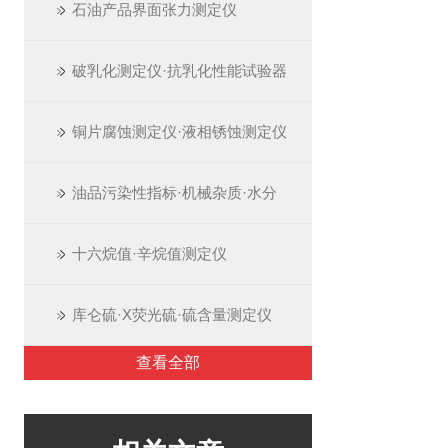
石油产品界面张力测定仪
破乳化测定仪·抗乳化性能试验器
铜片腐蚀测定仪·液相锈蚀测定仪
油品污染性指标·机械杂质·水分
十六烷值·辛烷值测定仪
库仑硫·X荧光硫·硫含量测定仪
查看全部