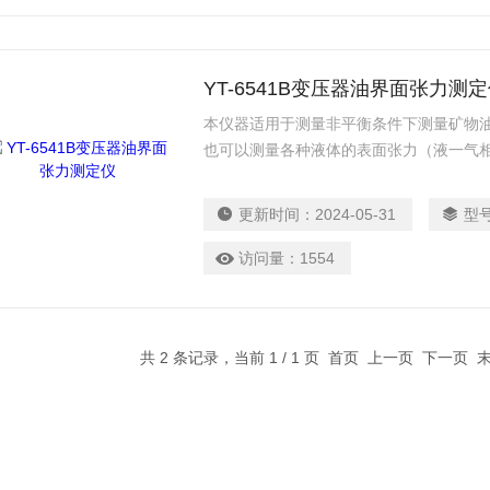
YT-6541B变压器油界面张力测
本仪器适用于测量非平衡条件下测量矿物
也可以测量各种液体的表面张力（液一气
界面张力或表面张力，张力值的大小能够
成，是相关行业考察产品质量的重要指标
更新时间：
2024-05-31
型
金环法）。此方法具有操作简单，精度高的
访问量：
1554
共 2 条记录，当前 1 / 1 页 首页 上一页 下一页