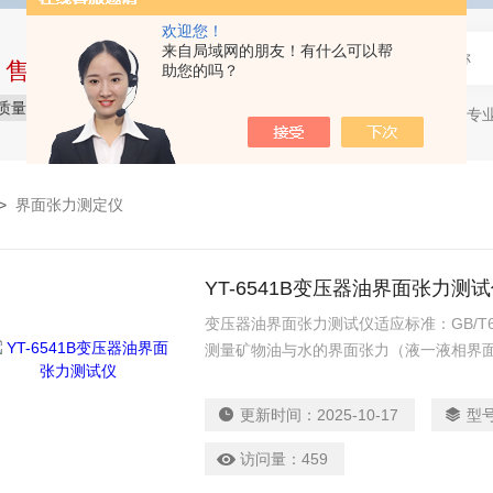
欢迎您！
来自局域网的朋友！有什么可以帮
中售后完整的服务体系
助您的吗？
质量保障
价格实惠
服务贴心
石油产品专
热门关键词：
>
界面张力测定仪
YT-6541B变压器油界面张力测
变压器油界面张力测试仪适应标准：GB/T
测量矿物油与水的界面张力（液一液相界
（液一气相界面）。分子间的作用力形成
大小能够反映液体的物理化学性质及其物
更新时间：
2025-10-17
型
要指标之一。表面张力测定仪基于圆环法
精度高的优点。
访问量：
459