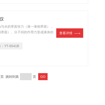
定仪
油与水的界面张力（液一液相界面），
相界面）。分子间的作用力形成液体的
查看详情
反映液体的物理化学性质及其物质构
之一。表面张力测定仪基于圆环法（白
号：
YT-6541B
优点。 变压器油界面张力测定仪
 末页 跳转到第
页