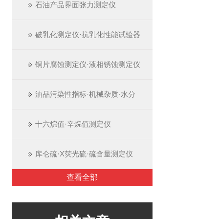
石油产品界面张力测定仪
破乳化测定仪·抗乳化性能试验器
铜片腐蚀测定仪·液相锈蚀测定仪
油品污染性指标·机械杂质·水分
十六烷值·辛烷值测定仪
库仑硫·X荧光硫·硫含量测定仪
查看全部