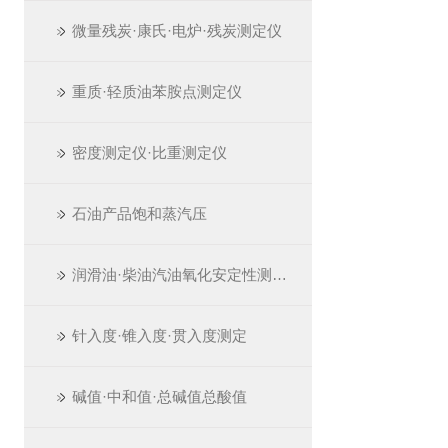
微量残炭·康氏·电炉·残炭测定仪
重质·轻质油苯胺点测定仪
密度测定仪·比重测定仪
石油产品饱和蒸汽压
润滑油·柴油汽油氧化安定性测定仪
针入度·锥入度·贯入度测定
碱值·中和值·总碱值总酸值