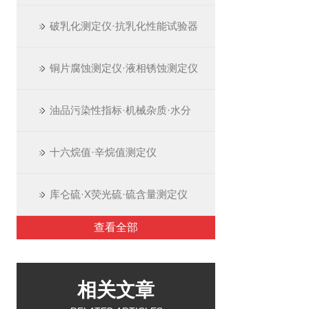
破乳化测定仪·抗乳化性能试验器
铜片腐蚀测定仪·液相锈蚀测定仪
油品污染性指标·机械杂质·水分
十六烷值·辛烷值测定仪
库仑硫·X荧光硫·硫含量测定仪
查看全部
相关文章