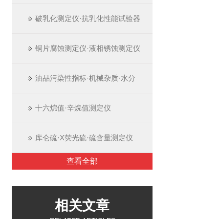
破乳化测定仪·抗乳化性能试验器
铜片腐蚀测定仪·液相锈蚀测定仪
油品污染性指标·机械杂质·水分
十六烷值·辛烷值测定仪
库仑硫·X荧光硫·硫含量测定仪
查看全部
相关文章