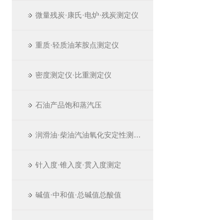
微量残炭·康氏·电炉·残炭测定仪
重质·轻质油苯胺点测定仪
密度测定仪·比重测定仪
石油产品饱和蒸汽压
润滑油·柴油汽油氧化安定性测定仪
针入度·锥入度·贯入度测定
碱值·中和值·总碱值总酸值