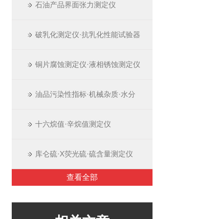
石油产品界面张力测定仪
破乳化测定仪·抗乳化性能试验器
铜片腐蚀测定仪·液相锈蚀测定仪
油品污染性指标·机械杂质·水分
十六烷值·辛烷值测定仪
库仑硫·X荧光硫·硫含量测定仪
查看全部