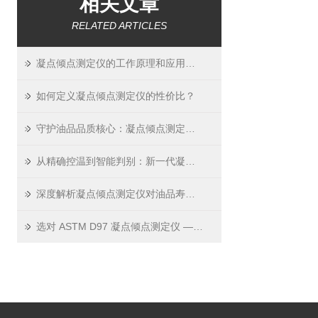
相关文章
RELATED ARTICLES
凝点倾点测定仪的工作原理和应用领域
如何定义凝点倾点测定仪的性价比？
守护油品品质核心：凝点倾点测定仪如何精准预警风险
从精确控温到智能判别：新一代凝点倾点测定仪的核心技术解析
深度解析凝点倾点测定仪对油品寿命的关键影响
选对 ASTM D97 凝点倾点测定仪 —— 看这 3 个关键指标就够了