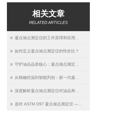
相关文章
RELATED ARTICLES
凝点倾点测定仪的工作原理和应用领域
如何定义凝点倾点测定仪的性价比？
守护油品品质核心：凝点倾点测定仪如何精准预警风险
从精确控温到智能判别：新一代凝点倾点测定仪的核心技术解析
深度解析凝点倾点测定仪对油品寿命的关键影响
选对 ASTM D97 凝点倾点测定仪 —— 看这 3 个关键指标就够了