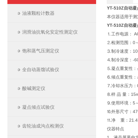
YT-510Z自
油液颗粒计数器
本仪器适用于测
YT-510Z自
润滑油抗氧化安定性测定仪
⒈工作电源： AC2
⒉检测范围：0～
饱和蒸气压测定仪
⒊制冷速度：10
⒋制冷深度：-6
⒌凝点重复性：
全自动蒸馏试验仪
⒍倾点重复性：
⒎冷却水压力：0.
酸碱测定仪
⒏样 品 量：15m
⒐使用环境：5～
凝点倾点试验仪
⒑外形尺寸：470
⒒净 重：21.4
齿轮油成沟点检测仪
仪器特点
1、液晶屏幕中