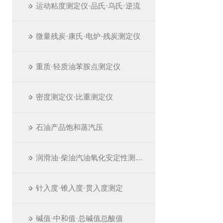
运动粘度测定仪·品氏·乌氏·逆流
微量残炭·康氏·电炉·残炭测定仪
重质·轻质油苯胺点测定仪
密度测定仪·比重测定仪
石油产品饱和蒸汽压
润滑油·柴油汽油氧化安定性测定仪
针入度·锥入度·贯入度测定
碱值·中和值·总碱值总酸值