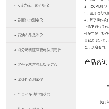
X荧光硫元素分析仪
2、双CPU微
3、图形动态模
界面张力测定仪
4、汉字操作软
上海羽通仪器仪
性测定仪，凝点
石油产品蒸馏仪
量残炭测定仪，
全，欢迎咨询。
馏分燃料硫醇硫电位滴定仪
产品咨询
聚合物稀溶液粘数测定仪
腐蚀性硫测试仪
全自动多功能振荡器
您的