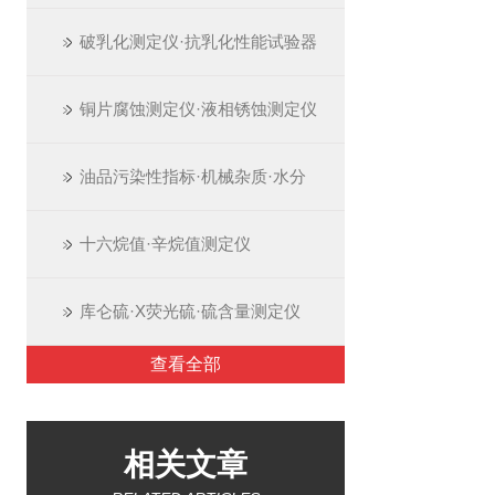
破乳化测定仪·抗乳化性能试验器
铜片腐蚀测定仪·液相锈蚀测定仪
油品污染性指标·机械杂质·水分
十六烷值·辛烷值测定仪
库仑硫·X荧光硫·硫含量测定仪
查看全部
相关文章