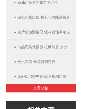
石油产品界面张力测定仪
破乳化测定仪·抗乳化性能试验器
铜片腐蚀测定仪·液相锈蚀测定仪
油品污染性指标·机械杂质·水分
十六烷值·辛烷值测定仪
库仑硫·X荧光硫·硫含量测定仪
查看全部