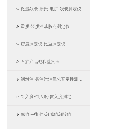
微量残炭·康氏·电炉·残炭测定仪
重质·轻质油苯胺点测定仪
密度测定仪·比重测定仪
石油产品饱和蒸汽压
润滑油·柴油汽油氧化安定性测定仪
针入度·锥入度·贯入度测定
碱值·中和值·总碱值总酸值