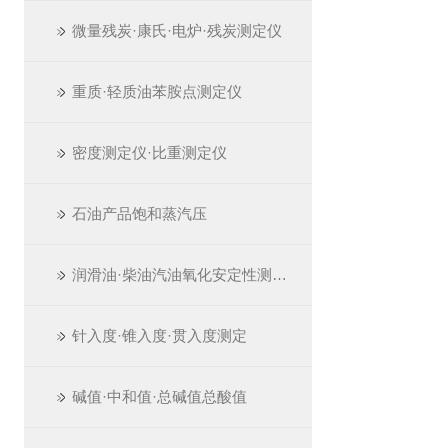
微量残炭·康氏·电炉·残炭测定仪
重质·轻质油苯胺点测定仪
密度测定仪·比重测定仪
石油产品饱和蒸汽压
润滑油·柴油汽油氧化安定性测定仪
针入度·锥入度·贯入度测定
碱值·中和值·总碱值总酸值