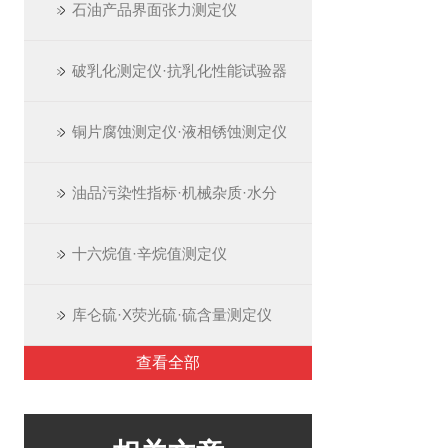
石油产品界面张力测定仪
破乳化测定仪·抗乳化性能试验器
铜片腐蚀测定仪·液相锈蚀测定仪
油品污染性指标·机械杂质·水分
十六烷值·辛烷值测定仪
库仑硫·X荧光硫·硫含量测定仪
查看全部