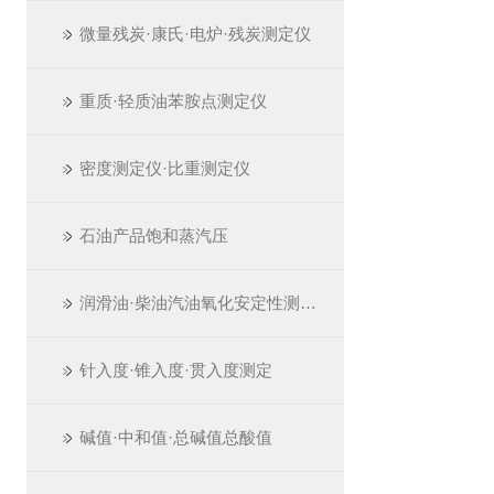
微量残炭·康氏·电炉·残炭测定仪
重质·轻质油苯胺点测定仪
密度测定仪·比重测定仪
石油产品饱和蒸汽压
润滑油·柴油汽油氧化安定性测定仪
针入度·锥入度·贯入度测定
碱值·中和值·总碱值总酸值