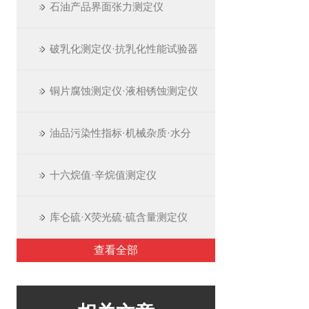
石油产品界面张力测定仪
破乳化测定仪·抗乳化性能试验器
铜片腐蚀测定仪·液相锈蚀测定仪
油品污染性指标·机械杂质·水分
十六烷值·辛烷值测定仪
库仑硫·X荧光硫·硫含量测定仪
查看全部