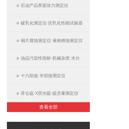
石油产品界面张力测定仪
破乳化测定仪·抗乳化性能试验器
铜片腐蚀测定仪·液相锈蚀测定仪
油品污染性指标·机械杂质·水分
十六烷值·辛烷值测定仪
库仑硫·X荧光硫·硫含量测定仪
查看全部