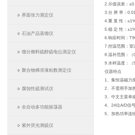
2.示值误差：±0.
3.分 辨 率：0.0
界面张力测定仪
4.重 复 性：≤1
5.稳 定 性：±1%
石油产品蒸馏仪
6.响应时间：T90
7.控温范围：室
馏分燃料硫醇硫电位滴定仪
8.温补范围：（0
9.水样温度：（
聚合物稀溶液粘数测定仪
仪器特点
1、集恒温磁力
腐蚀性硫测试仪
2、不需用手加
3、中文主菜单
4、24位A/
全自动多功能振荡器
5、加热功率连
紫外荧光测硫仪