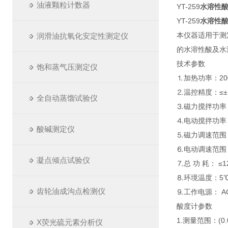
油液颗粒计数器
YT-259
水溶性
YT-259
水溶性
本仪器适用于测
润滑油抗氧化安定性测定仪
的水溶性酸及水
技术参数
饱和蒸气压测定仪
⒈加热功率：20
⒉温控精度：≤±
全自动蒸馏试验仪
⒊磁力搅拌功率
⒋电动搅拌功率
酸碱测定仪
⒌磁力调速范围：(0
⒍电动调速范围：(0
凝点倾点试验仪
⒎总 功 耗： ≤1
⒏环境温度：5℃
齿轮油成沟点检测仪
⒐工作电源： AC2
酸度计参数
1.测量范围：(0.0
X荧光硫元素分析仪