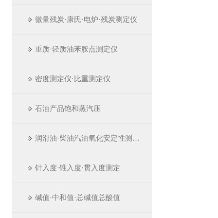
微量残炭·康氏·电炉·残炭测定仪
重质·轻质油苯胺点测定仪
密度测定仪·比重测定仪
石油产品饱和蒸汽压
润滑油·柴油汽油氧化安定性测定仪
针入度·锥入度·贯入度测定
碱值·中和值·总碱值总酸值