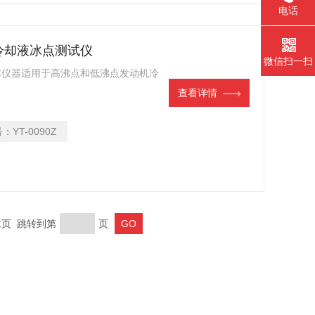
电话
动机冷却液冰点测试仪
微信扫一扫
仪 本仪器适用于高沸点和低沸点发动机冷
查看详情
号：
YT-0090Z
 末页 跳转到第
页