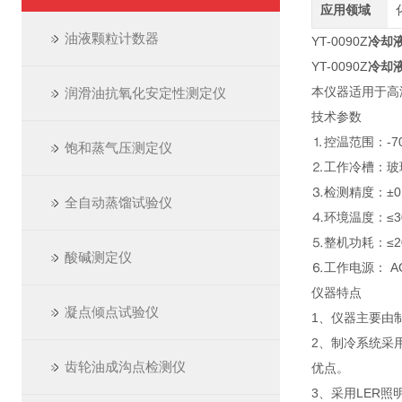
应用领域
油液颗粒计数器
YT-0090Z
冷却
YT-0090Z
冷却
本仪器适用于高
润滑油抗氧化安定性测定仪
技术参数
⒈控温范围：-7
饱和蒸气压测定仪
⒉工作冷槽：玻
⒊检测精度：±0
全自动蒸馏试验仪
⒋环境温度：≤3
⒌整机功耗：≤2
酸碱测定仪
⒍工作电源： AC2
仪器特点
凝点倾点试验仪
1、仪器主要由
2、制冷系统采
齿轮油成沟点检测仪
优点。
3、采用LER