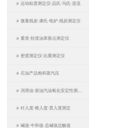
运动粘度测定仪·品氏·乌氏·逆流
微量残炭·康氏·电炉·残炭测定仪
重质·轻质油苯胺点测定仪
密度测定仪·比重测定仪
石油产品饱和蒸汽压
润滑油·柴油汽油氧化安定性测定仪
针入度·锥入度·贯入度测定
碱值·中和值·总碱值总酸值