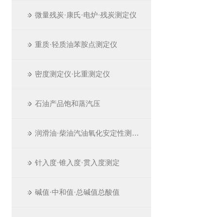
微量残炭·康氏·电炉·残炭测定仪
重质·轻质油苯胺点测定仪
密度测定仪·比重测定仪
石油产品饱和蒸汽压
润滑油·柴油汽油氧化安定性测定仪
针入度·锥入度·贯入度测定
碱值·中和值·总碱值总酸值