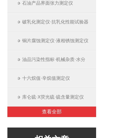
石油产品界面张力测定仪
破乳化测定仪·抗乳化性能试验器
铜片腐蚀测定仪·液相锈蚀测定仪
油品污染性指标·机械杂质·水分
十六烷值·辛烷值测定仪
库仑硫·X荧光硫·硫含量测定仪
查看全部